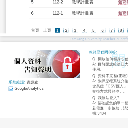
5
112-2
教學計畫表
體育
6
112-1
教學計畫表
體育
(current)
首頁
上頁
1
2
3
4
5
6
7
8
Tamkang University Teacher ePortfo
教師歷程問與答:
Q: 開放給何種身份
A: 目前開放給淡江
使用。
Q: 資料不完整(正確)
A: 教師歷程系統介
系統維護:
資訊處
含某些「CSV匯入
GoogleAnalytics
交換方式與頻率。。
Q: 我無法登入?
A: 請確認您的單一
若需進一步協助，請
機:3484