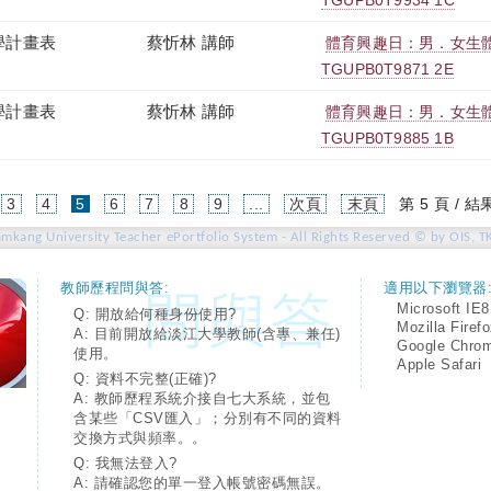
TGUPB0T9934 1C
學計畫表
蔡忻林 講師
體育興趣日：男．女生
TGUPB0T9871 2E
學計畫表
蔡忻林 講師
體育興趣日：男．女生
TGUPB0T9885 1B
(current)
3
4
5
6
7
8
9
...
次頁
末頁
第 5 頁 / 結果
amkang University Teacher ePortfolio System - All Rights Reserved © by OIS, T
教師歷程問與答:
適用以下瀏覽器
Microsoft IE8
Q: 開放給何種身份使用?
Mozilla Firef
A: 目前開放給淡江大學教師(含專、兼任)
Google Chro
使用。
Apple Safari
Q: 資料不完整(正確)?
A: 教師歷程系統介接自七大系統，並包
含某些「CSV匯入」；分別有不同的資料
交換方式與頻率。。
Q: 我無法登入?
A: 請確認您的單一登入帳號密碼無誤。