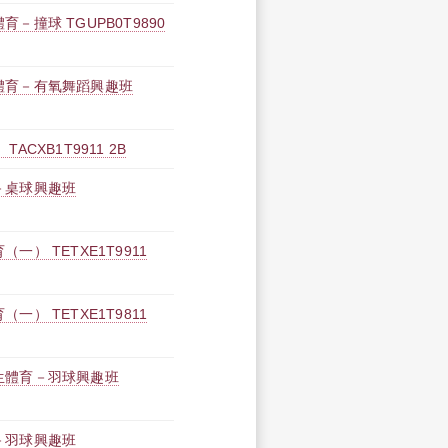
－撞球 TGUPB0T9890
體育－有氧舞蹈興趣班
CXB1T9911 2B
－桌球興趣班
） TETXE1T9911
） TETXE1T9811
生體育－羽球興趣班
－羽球興趣班