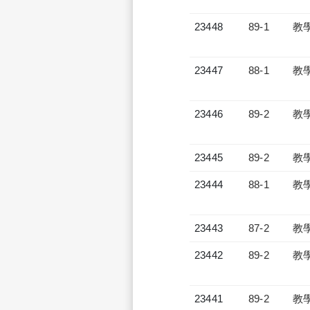
23448
89-1
教
23447
88-1
教
23446
89-2
教
23445
89-2
教
23444
88-1
教
23443
87-2
教
23442
89-2
教
23441
89-2
教