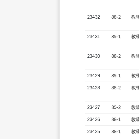
23432
88-2
教
23431
89-1
教
23430
88-2
教
23429
89-1
教
23428
88-2
教
23427
89-2
教
23426
88-1
教
23425
88-1
教