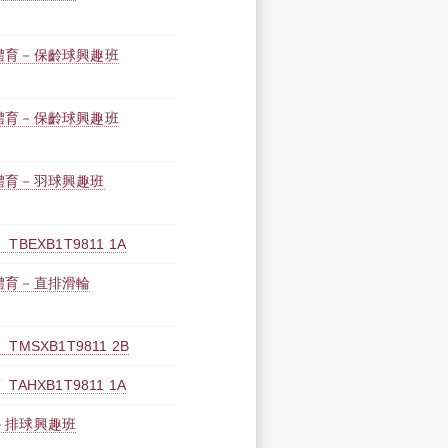
體育－保齡球興趣班
體育－保齡球興趣班
體育－羽球興趣班
EXB1T9811 1A
體育－直排滑輪
SXB1T9811 2B
HXB1T9811 1A
－排球興趣班