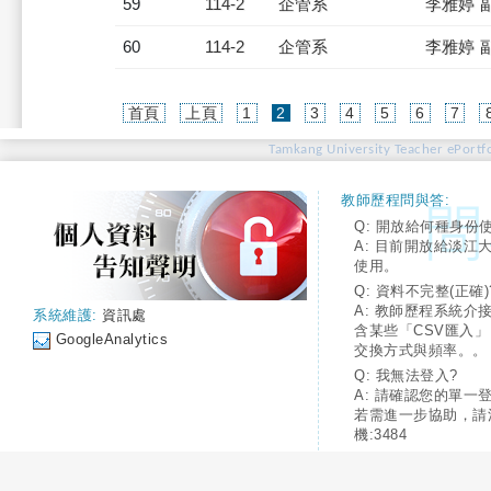
59
114-2
企管系
李雅婷 
60
114-2
企管系
李雅婷 
(current)
首頁
上頁
1
2
3
4
5
6
7
Tamkang University Teacher ePortfo
教師歷程問與答:
Q: 開放給何種身份
A: 目前開放給淡江
使用。
Q: 資料不完整(正確)
A: 教師歷程系統介
系統維護:
資訊處
含某些「CSV匯入
GoogleAnalytics
交換方式與頻率。。
Q: 我無法登入?
A: 請確認您的單一
若需進一步協助，請
機:3484