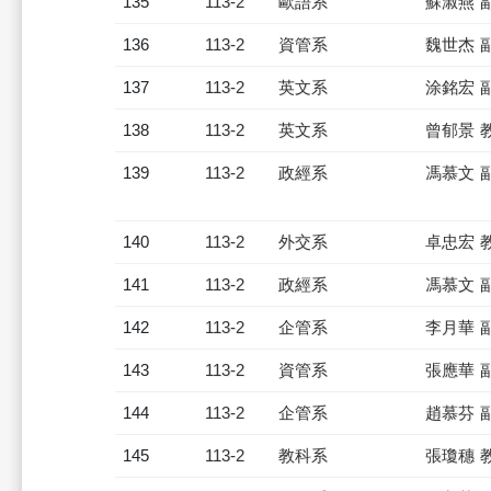
135
113-2
歐語系
蘇淑燕 
136
113-2
資管系
魏世杰 
137
113-2
英文系
涂銘宏 
138
113-2
英文系
曾郁景 
139
113-2
政經系
馮慕文 
140
113-2
外交系
卓忠宏 
141
113-2
政經系
馮慕文 
142
113-2
企管系
李月華 
143
113-2
資管系
張應華 
144
113-2
企管系
趙慕芬 
145
113-2
教科系
張瓊穗 