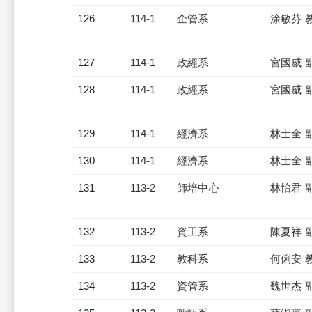
126
114-1
企管系
涂敏芬 
127
114-1
政經系
宮國威 
128
114-1
政經系
宮國威 
129
114-1
經濟系
林士全 
130
114-1
經濟系
林士全 
131
113-2
師培中心
林怡君 
132
113-2
資工系
陳夏祥 
133
113-2
教科系
何俐安 
134
113-2
資管系
魏世杰 