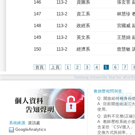
146
113-2
資圖系
張玄菩 
147
113-2
資工系
林慧珍 
148
113-2
政經系
宮國威 
149
113-2
英文系
王慧娟 
150
113-2
經濟系
曾慧敏 
(current)
首頁
上頁
1
2
3
4
5
6
7
Tamkang University Teacher ePortfo
教師歷程問與答:
Q: 開放給何種身份
A: 目前開放給淡江
使用。
Q: 資料不完整(正確)
A: 教師歷程系統介
系統維護:
資訊處
含某些「CSV匯入
GoogleAnalytics
交換方式與頻率。。