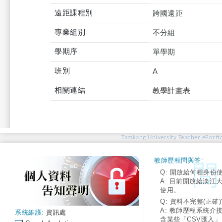
遠距課程別
跨國遠距
專業組別
不分組
學期序
單學期
班別
A
相關連結
教學計畫表
Tamkang University Teacher ePortfo
教師歷程問與答:
Q: 開放給何種身份
A: 目前開放給淡江
使用。
Q: 資料不完整(正確)
A: 教師歷程系統介
系統維護:
資訊處
含某些「CSV匯入