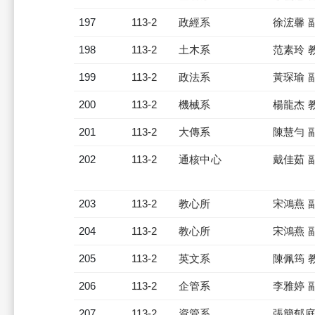
197
113-2
政經系
徐浤馨 
198
113-2
土木系
范素玲 
199
113-2
政法系
黃琛瑜 
200
113-2
機械系
楊龍杰 
201
113-2
大傳系
陳慧勻 
202
113-2
通核中心
戴佳茹 
203
113-2
教心所
宋鴻燕 
204
113-2
教心所
宋鴻燕 
205
113-2
英文系
陳佩筠 
206
113-2
企管系
李雅婷 
207
113-2
資管系
張簡郁庭