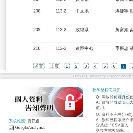
208
113-2
中文系
洪婕寧 
209
113-2
政經系
黃富娟 
210
113-2
遠距中心
季振忠 
(cur
首頁
上頁
1
2
3
4
5
6
7
Tamkang University Teacher ePortfo
教師歷程問與答:
Q: 開放給何種身份
A: 目前開放給淡江
使用。
Q: 資料不完整(正確)
A: 教師歷程系統介
系統維護:
資訊處
含某些「CSV匯入
GoogleAnalytics
交換方式與頻率。。