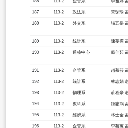
186
113-2
企管系
李雅婷 
187
113-2
政法系
黃琛瑜 
188
113-2
外交系
張五岳 
189
113-2
統計系
陳蔓樺 
190
113-2
通核中心
戴佳茹 
191
113-2
企管系
趙慕芬 
192
113-2
統計系
林志娟 
193
113-2
物理系
莊程豪 
194
113-2
教科系
鍾志鴻 
195
113-2
經濟系
林士全 
196
113-2
企管系
李芸蕙 