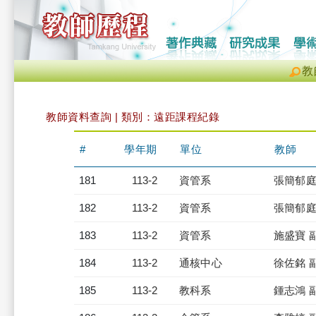
教
教師資料查詢 | 類別：遠距課程紀錄
#
學年期
單位
教師
181
113-2
資管系
張簡郁庭
182
113-2
資管系
張簡郁庭
183
113-2
資管系
施盛寶 
184
113-2
通核中心
徐佐銘 
185
113-2
教科系
鍾志鴻 