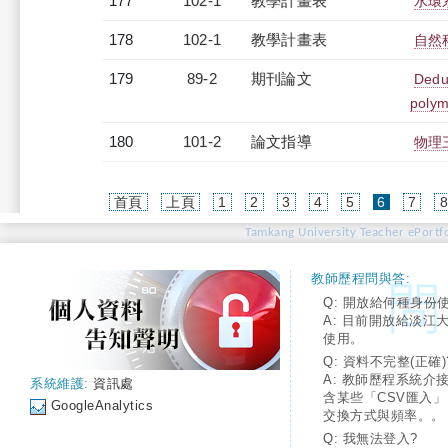
177
102-1
教學計畫表
水環系
178
102-1
教學計畫表
自然科
179
89-2
期刊論文
Deduc
polym
180
101-2
論文指導
物理
(current)
首頁
上頁
1
2
3
4
5
6
7
Tamkang University Teacher ePortfo
教師歷程問與答:
Q: 開放給何種身份
A: 目前開放給淡江
使用。
Q: 資料不完整(正確)
A: 教師歷程系統介
系統維護:
資訊處
含某些「CSV匯入
GoogleAnalytics
交換方式與頻率。。
Q: 我無法登入?