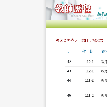
教師資料查詢 | 教師：楊淑君
#
學年期
類
42
112-1
教
43
112-1
教
44
111-2
教
45
111-2
教