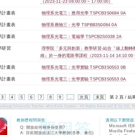
（2023-11-23 08:00:00 ~ 17:00:00）
學計畫表
物理系光電三：應用光學 TSPCB3S0684 0A
學計畫表
物理系應物三：光學 TSPBB3S0084 0A
學計畫表
物理系光電二：電磁學 TSPCB2S0338 2A
學研習
理學院「多元與創新」教學研習-結合『線上翻轉
維』於一身的電路學課程（2023-11-14 14:10:00 ~ 
學計畫表
物理系光電三：光學實驗 TSPCB3S0553 0B
學計畫表
物理系光電三：光學實驗 TSPCB3S0553 0A
urrent)
3
4
5
6
7
8
9
...
次頁
末頁
第 2 頁 / 結
amkang University Teacher ePortfolio System - All Rights Reserved © by OIS, T
教師歷程問與答:
適用以下瀏覽器
Microsoft IE8
Q: 開放給何種身份使用?
Mozilla Firef
A: 目前開放給淡江大學教師(含專、兼任)