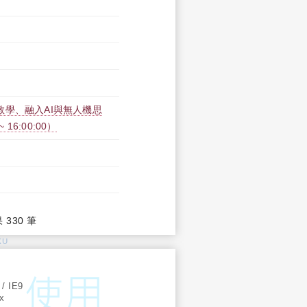
教學、融入AI與無人機思
16:00:00）
果 330 筆
KU
:
 / IE9
ox