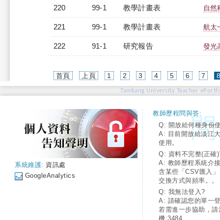
220
99-1
教學計畫表
自然科
221
99-1
教學計畫表
航太一
222
91-1
研究報告
發光
首頁
上頁
1
2
3
4
5
6
7
Tamkang University Teacher ePortfo
教師歷程問與答:
Q: 開放給何種身份
A: 目前開放給淡江
使用。
Q: 資料不完整(正確)
A: 教師歷程系統介
系統維護:
資訊處
含某些「CSV匯入
GoogleAnalytics
交換方式與頻率。。
Q: 我無法登入?
A: 請確認您的單一
若需進一步協助，請
機:3484