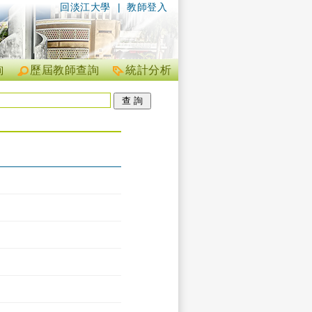
回淡江大學
|
教師登入
詢
歷屆教師查詢
統計分析