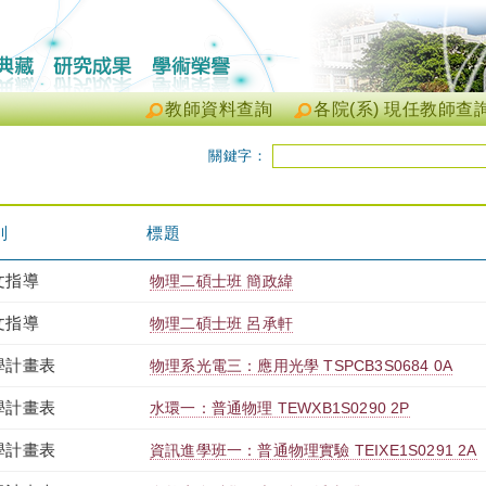
教師資料查詢
各院(系) 現任教師查
關鍵字：
別
標題
文指導
物理二碩士班 簡政緯
文指導
物理二碩士班 呂承軒
學計畫表
物理系光電三：應用光學 TSPCB3S0684 0A
學計畫表
水環一：普通物理 TEWXB1S0290 2P
學計畫表
資訊進學班一：普通物理實驗 TEIXE1S0291 2A