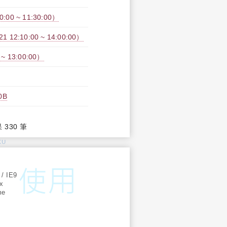
00 ~ 11:30:00）
2:10:00 ~ 14:00:00）
 13:00:00）
0B
果 330 筆
KU
:
 / IE9
ox
me