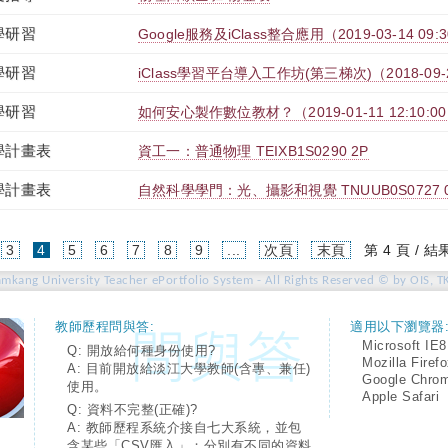
學研習
Google服務及iClass整合應用（2019-03-14 09:30:
學研習
iClass學習平台導入工作坊(第三梯次)（2018-09-21 1
學研習
如何安心製作數位教材？（2019-01-11 12:10:00 ~
學計畫表
資工一：普通物理 TEIXB1S0290 2P
學計畫表
自然科學學門：光、攝影和視覺 TNUUB0S0727 
(current)
3
4
5
6
7
8
9
...
次頁
末頁
第 4 頁 / 結
amkang University Teacher ePortfolio System - All Rights Reserved © by OIS, T
教師歷程問與答:
適用以下瀏覽器
Microsoft IE8
Q: 開放給何種身份使用?
Mozilla Firef
A: 目前開放給淡江大學教師(含專、兼任)
Google Chro
使用。
Apple Safari
Q: 資料不完整(正確)?
A: 教師歷程系統介接自七大系統，並包
含某些「CSV匯入」；分別有不同的資料