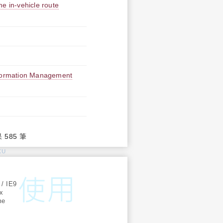
e in-vehicle route
Information Management
果 585 筆
KU
:
 / IE9
ox
me