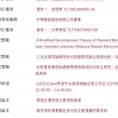
學計畫表
運管一：管理學 TLTXB1M0405 0A
與學術服務
中華郵政股份有限公司董事
學計畫表
運管一：大學學習 TLTXB1T0863 0A
究獎勵
A Modified Decomposed Theory of Planned Beh
User Intention towards Distance-Based Electronic
究獎勵
三元決策理論應用於社群媒體挖掘之情感分析－以U
究獎勵
社群運算應用於網路輿情情感傾向分析之研究－
策為例
學研習
(102) iClass學習平台使用經驗分享工作坊 (107061
12:00:00 ~ 14:00:00）
刊論文
環境交通管理之應用與發展
刊論文
都市地區肇事鑒定與分析之微電腦作業系統