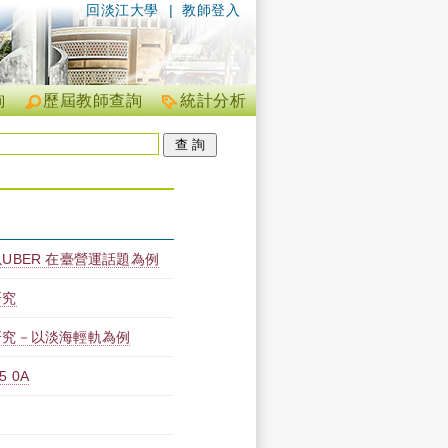
回淡江大學
|
教師登入
詢
歷屆教師查詢
統計分析
BER 在臺營運話題為例
研究
研究－以淡海輕軌為例
 0A