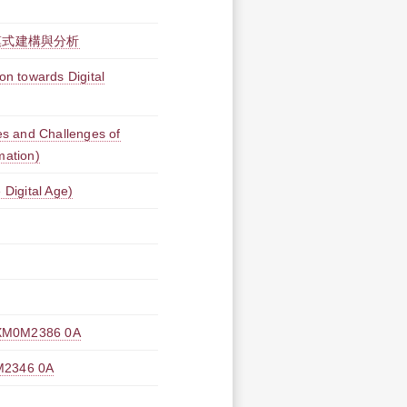
模式建構與分析
owards Digital
d Challenges of
mation)
igital Age)
M2386 0A
346 0A