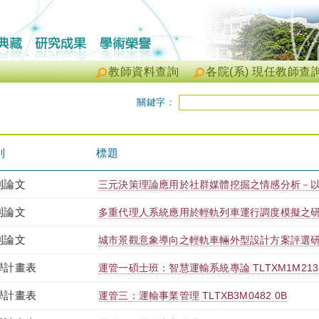
教師資料查詢
各院(系) 現任教師查
關鍵字：
別
標題
刊論文
三元決策理論應用於社群媒體挖掘之情感分析－以U
刊論文
多重代理人系統應用於輕軌列車運行調度模擬之
刊論文
城市景觀意象導向之輕軌車輛外型設計方案評選
學計畫表
運管一碩士班：智慧運輸系統專論 TLTXM1M2135
學計畫表
運管三：運輸事業管理 TLTXB3M0482 0B