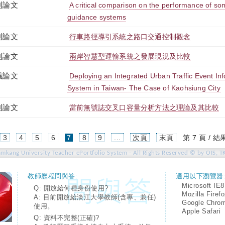
刊論文
A critical comparison on the performance of som
guidance systems
刊論文
行車路徑導引系統之路口交通控制觀念
刊論文
兩岸智慧型運輸系統之發展現況及比較
議論文
Deploying an Integrated Urban Traffic Event 
System in Taiwan- The Case of Kaohsiung City
刊論文
當前無號誌交叉口容量分析方法之理論及其比較
(current)
3
4
5
6
7
8
9
...
次頁
末頁
第 7 頁 / 結
amkang University Teacher ePortfolio System - All Rights Reserved © by OIS, T
教師歷程問與答:
適用以下瀏覽器
Microsoft IE8
Q: 開放給何種身份使用?
Mozilla Firef
A: 目前開放給淡江大學教師(含專、兼任)
Google Chro
使用。
Apple Safari
Q: 資料不完整(正確)?