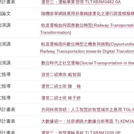
學計畫表
運管三：運輸事業管理 TLTXB3M0482 0A
刊論文
隨機派翠網路應用於臺鐵捷運化之運行調度模擬
術演講
軌道運輸如何因應數位轉型(Railway Transportation t
Transformation)
術演講
軌道運輸面向數位轉型之機會與挑戰(Opportunities an
Railway Transportation towards Digital Transfor
術演講
數位時代之社交運輸(Social Transportation in the D
文指導
資管二碩專班 戴智淵
文指導
運管二碩士班 陳 翰
文指導
運管二碩士班 林于婷
學計畫表
共同科商管碩：人工智慧於智慧城市之應用 TGLXM0
學計畫表
大數據碩一：社群網路大數據分析專題 TLXDM1M2
學計畫表
運管三：智慧運輸系統 TLTXB3M1039 0P