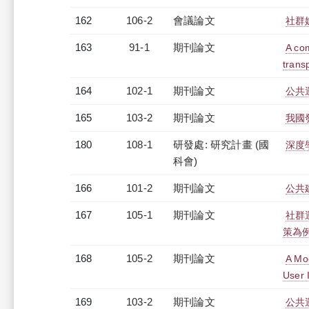
162
106-2
會議論文
社群
163
91-1
期刊論文
A com
trans
164
102-1
期刊論文
公共
165
103-2
期刊論文
我國
180
108-1
研發處: 研究計畫 (國
深度
科會)
166
101-2
期刊論文
公共
167
105-1
期刊論文
社群
策為
168
105-2
期刊論文
A Mo
User 
169
103-2
期刊論文
公共