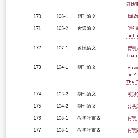
區轉
170
106-1
期刊論文
物聯
171
105-2
會議論文
便利商
for L
172
107-1
會議論文
智慧城
Trans
173
104-1
期刊論文
Visua
the A
The C
174
103-2
期刊論文
可視
175
104-2
期刊論文
公共
176
108-1
教學計畫表
運管一
177
108-1
教學計畫表
運管四