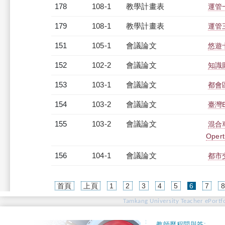
178
108-1
教學計畫表
運管一
179
108-1
教學計畫表
運管三
151
105-1
會議論文
悠遊
152
102-2
會議論文
知識
153
103-1
會議論文
都會
154
103-2
會議論文
臺灣
155
103-2
會議論文
混合車
Opert
156
104-1
會議論文
都市
(current)
首頁
上頁
1
2
3
4
5
6
7
Tamkang University Teacher ePortfo
教師歷程問與答: