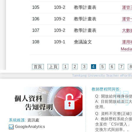
105
109-2
教學計畫表
運管三
106
109-2
教學計畫表
運管一
107
109-2
教學計畫表
大數
108
109-1
會議論文
運用社
Media
(current)
首頁
上頁
1
2
3
4
5
6
7
Tamkang University Teacher ePortfo
教師歷程問與答:
Q: 開放給何種身份
A: 目前開放給淡江
使用。
Q: 資料不完整(正確)
A: 教師歷程系統介
系統維護:
資訊處
含某些「CSV匯入
GoogleAnalytics
交換方式與頻率。。