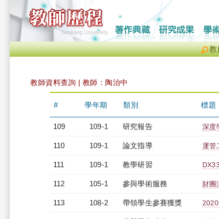
教
教師資料查詢 | 教師：陶治中
#
學年期
類別
標題
109
109-1
研究報告
深度
110
109-1
論文指導
運管
111
109-1
教學研習
DX33
112
105-1
參與學術服務
財團
113
108-2
帶領學生參賽獲獎
20