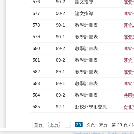
576
90-2
論文指導
運管
577
90-2
論文指導
運管
578
90-1
教學計畫表
運管二
579
90-1
教學計畫表
運管三
580
89-2
教學計畫表
運管一
581
89-2
教學計畫表
運管一
582
89-1
教學計畫表
運管一
583
89-1
教學計畫表
運管二
584
89-2
教學計畫表
共同科
585
92-1
赴校外學術交流
台北
(current)
首頁
上頁
...
20
次頁
末頁
第 20 頁 /
Tamkang University Teacher ePortfo