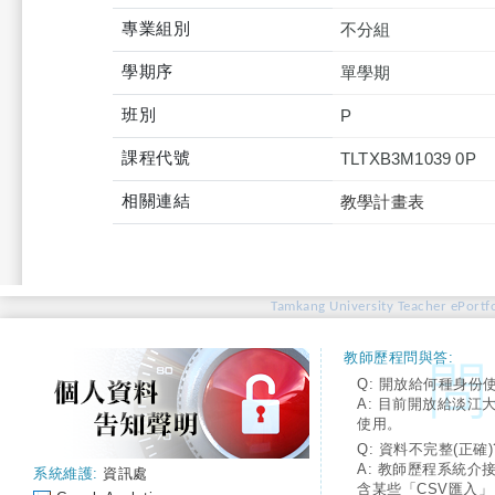
專業組別
不分組
學期序
單學期
班別
P
課程代號
TLTXB3M1039 0P
相關連結
教學計畫表
Tamkang University Teacher ePortfo
教師歷程問與答:
Q: 開放給何種身份
A: 目前開放給淡江
使用。
Q: 資料不完整(正確)
A: 教師歷程系統介
系統維護:
資訊處
含某些「CSV匯入