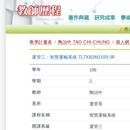
教
教學計畫表
陶治中 TAO CHI-CHUNG
個人網
運管三：智慧運輸系統 TLTXB3M1039 0P
學年
106
學期
2
教師
陶治中
系所
運管系
課程名稱
智慧運輸系統
開課系級
運管三