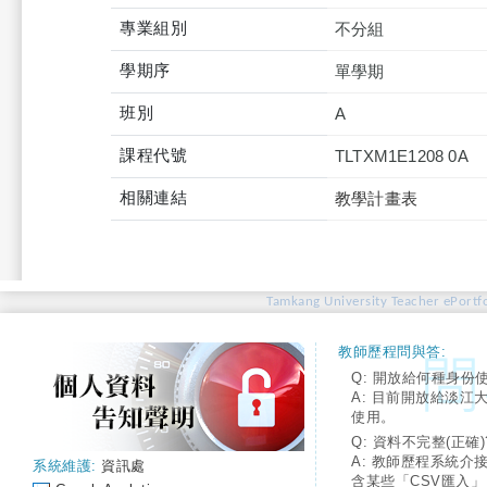
專業組別
不分組
學期序
單學期
班別
A
課程代號
TLTXM1E1208 0A
相關連結
教學計畫表
Tamkang University Teacher ePortfo
教師歷程問與答:
Q: 開放給何種身份
A: 目前開放給淡江
使用。
Q: 資料不完整(正確)
A: 教師歷程系統介
系統維護:
資訊處
含某些「CSV匯入