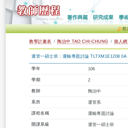
教
教學計畫表
陶治中 TAO CHI-CHUNG
個人網
運管一碩士班：運輸專題討論 TLTXM1E1208 0A
學年
106
學期
2
教師
陶治中
系所
運管系
課程名稱
運輸專題討論
開課系級
運管一碩士班