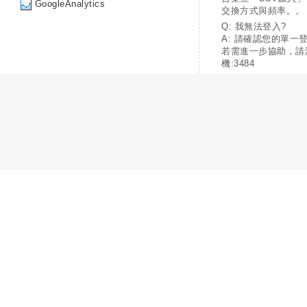
GoogleAnalytics
交換方式與頻率。。
Q: 我無法登入?
A: 請確認您的單一
若需進一步協助，請
機:3484