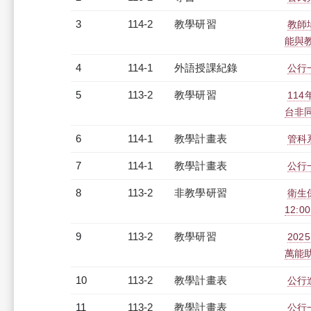
3
114-2
教學研習
教師場
能與教師
4
114-1
外語授課紀錄
公行一
5
113-2
教學研習
11
台非同步
6
114-1
教學計畫表
管科系
7
114-1
教學計畫表
公行一
8
113-2
非教學研習
衛生保
12:0
9
113-2
教學研習
202
萬能助理
10
113-2
教學計畫表
公行進
11
113-2
教學計畫表
公行一