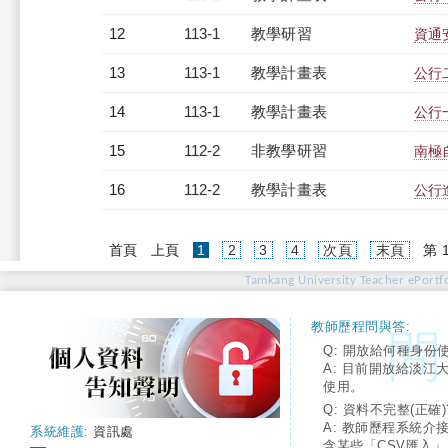
12
113-1
教學研習
資通安
13
113-1
教學計畫表
公行二
14
113-1
教學計畫表
公行一
15
112-2
非教學研習
南極自助
16
112-2
教學計畫表
公行進
(current)
首頁
上頁
1
2
3
4
次頁
末頁
第 
Tamkang University Teacher ePortfo
教師歷程問與答:
Q: 開放給何種身份
A: 目前開放給淡江
使用。
Q: 資料不完整(正確)
A: 教師歷程系統介
系統維護:
資訊處
含某些「CSV匯入