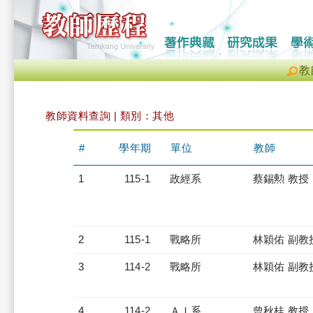
教
教師資料查詢 | 類別：其他
#
學年期
單位
教師
1
115-1
政經系
蔡錫勲 教授
2
115-1
戰略所
林穎佑 副教
3
114-2
戰略所
林穎佑 副教
4
114-2
ＡＩ系
曾秋桂 教授