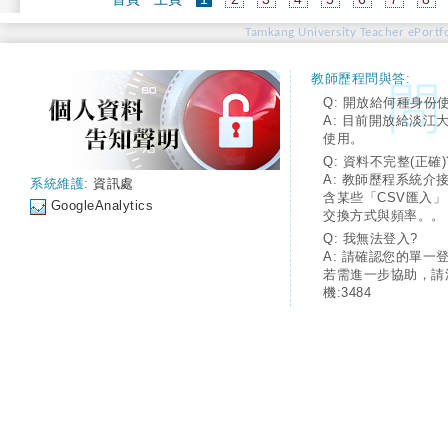
Tamkang University Teacher ePortfo
教師歷程問與答:
Q: 開放給何種身份
A: 目前開放給淡江
使用。
Q: 資料不完整(正確)
A: 教師歷程系統介
系統維護:
資訊處
含某些「CSV匯入
GoogleAnalytics
交換方式與頻率。。
Q: 我無法登入?
A: 請確認您的單一
若需進一步協助，請
機:3484