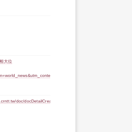
相大位
n=world_news&utm_content=news
doc/docDetailCreate.jsp?