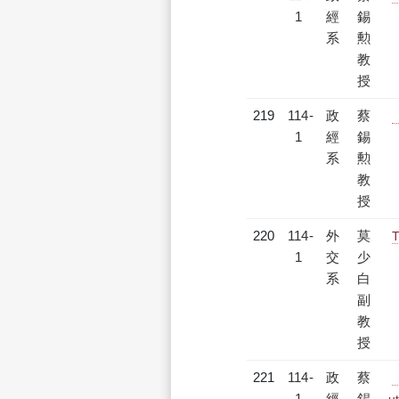
1
經
錫
系
勲
教
授
219
114-
政
蔡
【
1
經
錫
系
勲
教
授
220
114-
外
莫
T
1
交
少
系
白
副
教
授
221
114-
政
蔡
【
1
經
錫