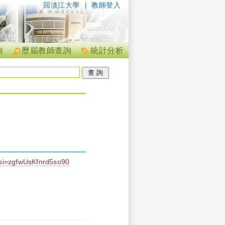
回淡江大學
|
教師登入
詢
歷屆教師查詢
統計分析
i=zgfwUsKfnrd5so90