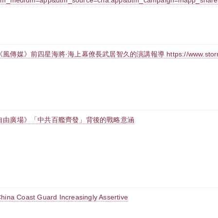
tm_medium=app&utm_source=cna.app&utm_campaign=inapp_share
《風傳媒》前四星海將·海上幕僚長武居智久的演講報導 https://www.storm.mg/
自由廣場》「中共百艦齊發」背後的戰略意涵
hina Coast Guard Increasingly Assertive