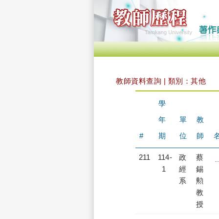
教師資料查詢 | 類別：其他
學
年
單
教
#
期
位
師
211
114-
政
蔡
【
1
經
錫
系
勲
教
授