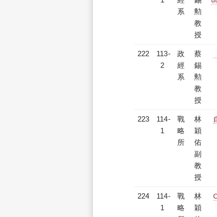
u
系
勲
教
授
222
113-
政
蔡
2
經
錫
系
勲
教
授
223
114-
戰
林
1
略
穎
所
佑
副
教
授
224
114-
戰
林
C
1
略
穎