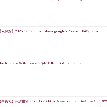
風傳媒】2025.12.12 https://share.google/sPSwbuPDtABgD6gei
he Problem With Taiwan’s $40 Billion Defense Budget
中央社】採訪報導 2025.12.09 https://www.cna.com.tw/news/aipl/202