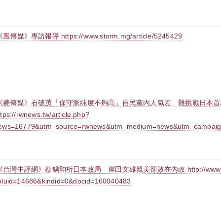
《風傳媒》專訪報導 https://www.storm.mg/article/5245429
《菱傳媒》石破茂「保守派純度不夠高」自民黨內人氣差 難挑戰日本首
ttps://rwnews.tw/article.php?
ews=16779&utm_source=rwnews&utm_medium=news&utm_campaig
《台灣中評網》蔡錫勲析日本政局 岸田文雄親美卻敗在內政 http://www.crntt.tw/
oluid=14686&kindid=0&docid=160040483