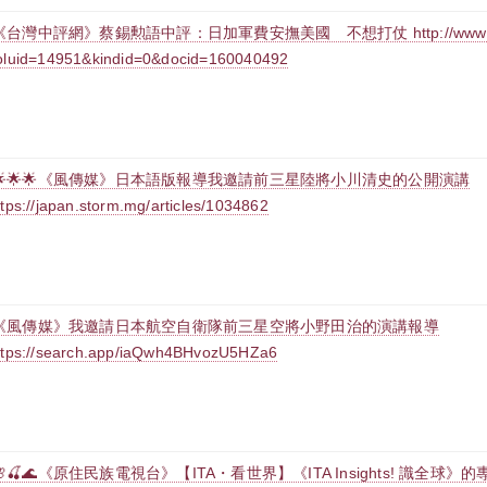
《台灣中評網》蔡錫勲語中評：日加軍費安撫美國 不想打仗 http://www.crntt.tw/
oluid=14951&kindid=0&docid=160040492
🌟🌟🌟《風傳媒》日本語版報導我邀請前三星陸將小川清史的公開演講
ttps://japan.storm.mg/articles/1034862
《風傳媒》我邀請日本航空自衛隊前三星空將小野田治的演講報導
ttps://search.app/iaQwh4BHvozU5HZa6
🌸🍒🌊《原住民族電視台》【ITA・看世界】《ITA Insights! 識全球》的