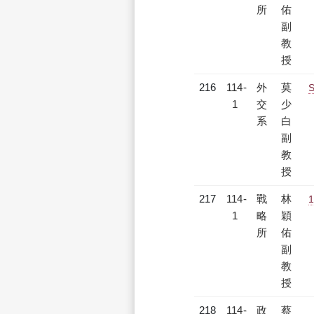
所
佑
副
教
授
216
114-
外
莫
S
1
交
少
系
白
副
教
授
217
114-
戰
林
1
1
略
穎
所
佑
副
教
授
218
114-
政
蔡
【