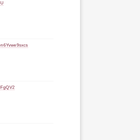
8U
=n6Yvwe9sxcs
iFgQV2