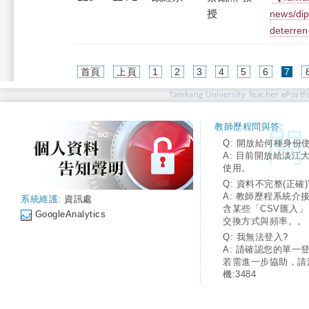
授
news/dip
deterren
(cur
首頁
上頁
1
2
3
4
5
6
7
Tamkang University Teacher ePortfo
教師歷程問與答:
Q: 開放給何種身份
A: 目前開放給淡江
使用。
Q: 資料不完整(正確)
A: 教師歷程系統介
系統維護:
資訊處
含某些「CSV匯入
GoogleAnalytics
交換方式與頻率。。
Q: 我無法登入?
A: 請確認您的單一
若需進一步協助，請
機:3484