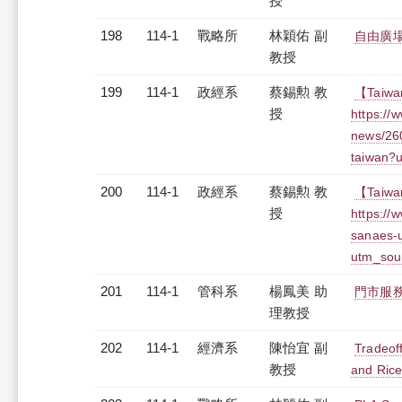
授
198
114-1
戰略所
林穎佑 副
自由廣
教授
199
114-1
政經系
蔡錫勲 教
【Taiwa
授
https://
news/260
taiwan?
200
114-1
政經系
蔡錫勲 教
【Taiwa
授
https://
sanaes-
utm_sou
201
114-1
管科系
楊鳳美 助
門市服
理教授
202
114-1
經濟系
陳怡宜 副
Tradeof
教授
and Ric