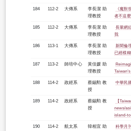
184
112-2
大傳系
李長潔 助
《魔獸
理教授
者不這麼
185
112-2
大傳系
李長潔 助
長輩網紅
理教授
我
186
113-1
大傳系
李長潔 助
新聞倫
理教授
已經模糊
187
113-2
師培中心
黃佳媛 助
Reimagi
理教授
Taiwan's
188
114-2
政經系
蔡錫勲 教
中華民國僑務
授
189
114-2
政經系
蔡錫勲 教
【Taiwan
授
news/asi
island-t
190
114-2
航太系
韓相宜 助
科學月