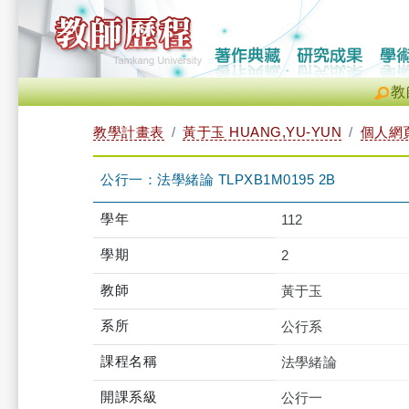
教
教學計畫表
黃于玉 HUANG,YU-YUN
個人網
公行一：法學緒論 TLPXB1M0195 2B
學年
112
學期
2
教師
黃于玉
系所
公行系
課程名稱
法學緒論
開課系級
公行一