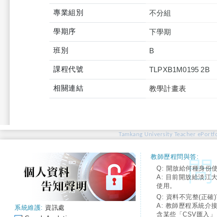
專業組別
不分組
學期序
下學期
班別
B
課程代號
TLPXB1M0195 2B
相關連結
教學計畫表
Tamkang University Teacher ePortfo
教師歷程問與答:
Q: 開放給何種身份
A: 目前開放給淡江
使用。
Q: 資料不完整(正確)
A: 教師歷程系統介
系統維護:
資訊處
含某些「CSV匯入