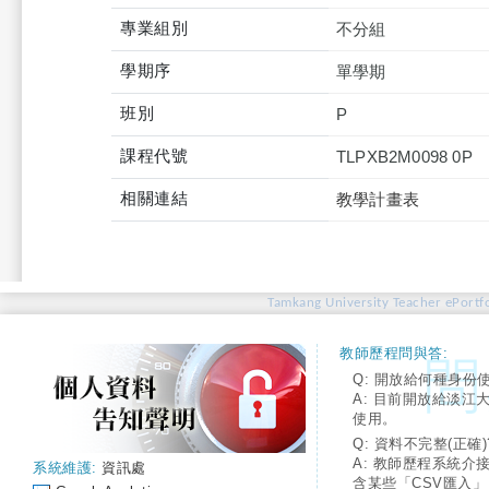
專業組別
不分組
學期序
單學期
班別
P
課程代號
TLPXB2M0098 0P
相關連結
教學計畫表
Tamkang University Teacher ePortfo
教師歷程問與答:
Q: 開放給何種身份
A: 目前開放給淡江
使用。
Q: 資料不完整(正確)
A: 教師歷程系統介
系統維護:
資訊處
含某些「CSV匯入