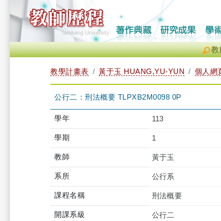
教
教學計畫表
黃于玉 HUANG,YU-YUN
個人網
公行二：刑法概要 TLPXB2M0098 0P
學年
113
學期
1
教師
黃于玉
系所
公行系
課程名稱
刑法概要
開課系級
公行二