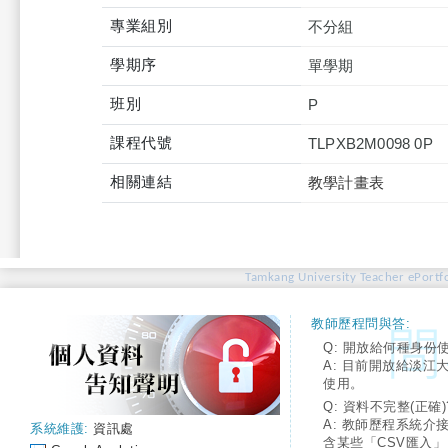
專業組別
不分組
學期序
單學期
班別
P
課程代號
TLPXB2M0098 0P
相關連結
教學計畫表
Tamkang University Teacher ePortfo
教師歷程問與答:
Q: 開放給何種身份
A: 目前開放給淡江
使用。
Q: 資料不完整(正確)
A: 教師歷程系統介
系統維護:
資訊處
含某些「CSV匯入