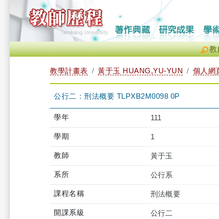
教
教學計畫表
黃于玉 HUANG,YU-YUN
個人網
公行二：刑法概要 TLPXB2M0098 0P
學年
111
學期
1
教師
黃于玉
系所
公行系
課程名稱
刑法概要
開課系級
公行二