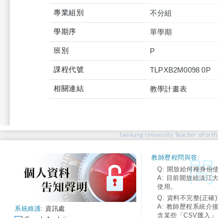
專業組別
不分組
學期序
單學期
班別
P
課程代號
TLPXB2M0098 0P
相關連結
教學計畫表
Tamkang University Teacher ePortfo
教師歷程問與答:
Q: 開放給何種身份
A: 目前開放給淡江
使用。
Q: 資料不完整(正確)
A: 教師歷程系統介
系統維護:
資訊處
含某些「CSV匯入