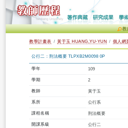
教
教學計畫表
黃于玉 HUANG,YU-YUN
個人網
公行二：刑法概要 TLPXB2M0098 0P
學年
109
學期
2
教師
黃于玉
系所
公行系
課程名稱
刑法概要
開課系級
公行二