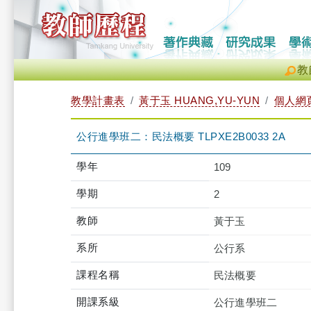
教
教學計畫表
黃于玉 HUANG,YU-YUN
個人網
公行進學班二：民法概要 TLPXE2B0033 2A
學年
109
學期
2
教師
黃于玉
系所
公行系
課程名稱
民法概要
開課系級
公行進學班二