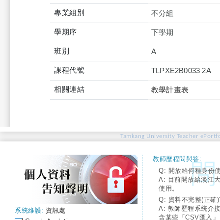
專業組別
不分組
學期序
下學期
班別
A
課程代號
TLPXE2B0033 2A
相關連結
教學計畫表
Tamkang University Teacher ePortfo
教師歷程問與答:
Q: 開放給何種身份
A: 目前開放給淡江
使用。
Q: 資料不完整(正確)
A: 教師歷程系統介
系統維護:
資訊處
含某些「CSV匯入