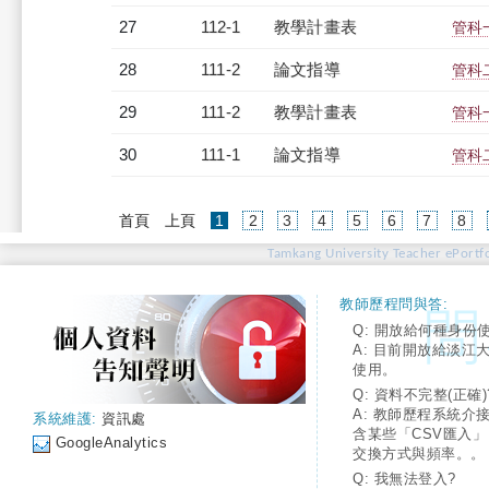
27
112-1
教學計畫表
管科一
28
111-2
論文指導
管科
29
111-2
教學計畫表
管科一
30
111-1
論文指導
管科
(current)
首頁
上頁
1
2
3
4
5
6
7
8
Tamkang University Teacher ePortfo
教師歷程問與答:
Q: 開放給何種身份
A: 目前開放給淡江
使用。
Q: 資料不完整(正確)
A: 教師歷程系統介
系統維護:
資訊處
含某些「CSV匯入
GoogleAnalytics
交換方式與頻率。。
Q: 我無法登入?