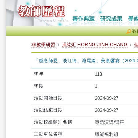
教
非教學研習
張紘炬 HORNG-JINH CHANG
「感念師恩、淡江情、滬尾緣」美食饗宴（2024-09-27 1
學年
113
學期
1
活動開始日期
2024-09-27
活動結束日期
2024-09-27
活動校級類別名稱
專題演講/講座
主動單位名稱
職能福利組