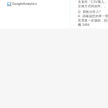
含某些「CSV匯入
GoogleAnalytics
交換方式與頻率。。
Q: 我無法登入?
A: 請確認您的單一
若需進一步協助，請
機:3484