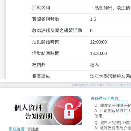
活動名稱
「感念師恩、淡江情
實際參與時數
1.5
教師評鑑所屬之研習活動
0
活動開始時間
12:00:00
活動結束時間
13:30:00
校內外
校內
相關連結
淡江大學活動報名系
Tamkang University Teacher ePortfo
教師歷程問與答:
Q: 開放給何種身份
A: 目前開放給淡江
使用。
Q: 資料不完整(正確)
A: 教師歷程系統介
系統維護:
資訊處