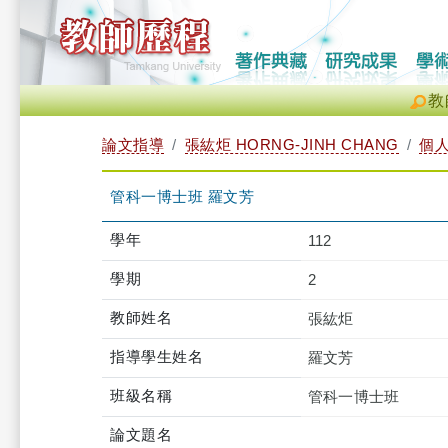
教
論文指導
張紘炬 HORNG-JINH CHANG
個
管科一博士班 羅文芳
學年
112
學期
2
教師姓名
張紘炬
指導學生姓名
羅文芳
班級名稱
管科一博士班
論文題名