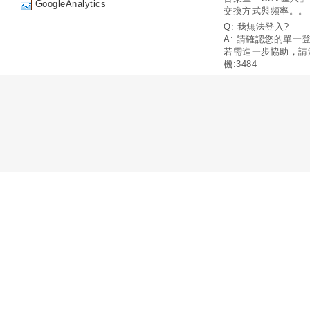
GoogleAnalytics
交換方式與頻率。。
Q: 我無法登入?
A: 請確認您的單一
若需進一步協助，請
機:3484