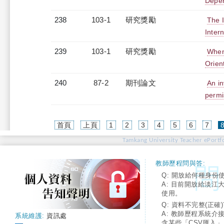
Depe
238
103-1
研究獎勵
The I
Inter
239
103-1
研究獎勵
When 
Orient
240
87-2
期刊論文
An i
permi
首頁
上頁
1
2
3
4
5
6
7
Tamkang University Teacher ePortfo
教師歷程問與答:
Q: 開放給何種身份
A: 目前開放給淡江
使用。
Q: 資料不完整(正確)
A: 教師歷程系統介
系統維護:
資訊處
含某些「CSV匯入