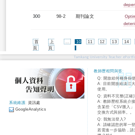
depen
300
98-2
期刊論文
Optim
deteri
首
上
...
10
11
12
13
14
(current)
頁
頁
Tamkang University Teacher ePortfo
教師歷程問與答:
Q: 開放給何種身份
A: 目前開放給淡江
使用。
Q: 資料不完整(正確)
A: 教師歷程系統介
系統維護:
資訊處
含某些「CSV匯入
GoogleAnalytics
交換方式與頻率。。
Q: 我無法登入?
A: 請確認您的單一
若需進一步協助，請