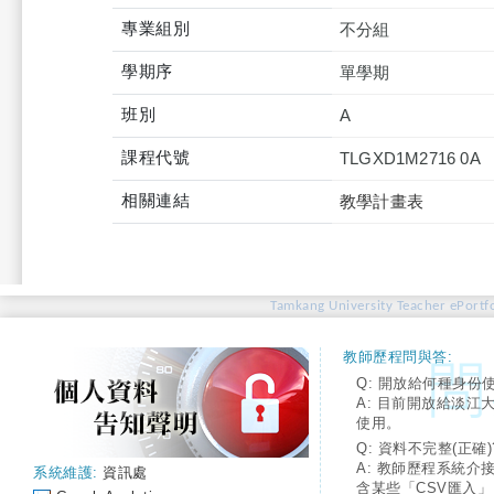
專業組別
不分組
學期序
單學期
班別
A
課程代號
TLGXD1M2716 0A
相關連結
教學計畫表
Tamkang University Teacher ePortfo
教師歷程問與答:
Q: 開放給何種身份
A: 目前開放給淡江
使用。
Q: 資料不完整(正確)
A: 教師歷程系統介
系統維護:
資訊處
含某些「CSV匯入