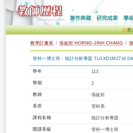
教
教學計畫表
張紘炬 HORNG-JINH CHANG
管科一博士班：統計分析專題 TLGXD1M2716 0A
學年
113
學期
2
教師
張紘炬
系所
管科系
課程名稱
統計分析專題
開課系級
管科一博士班