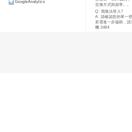
GoogleAnalytics
交換方式與頻率。。
Q: 我無法登入?
A: 請確認您的單一
若需進一步協助，請
機:3484