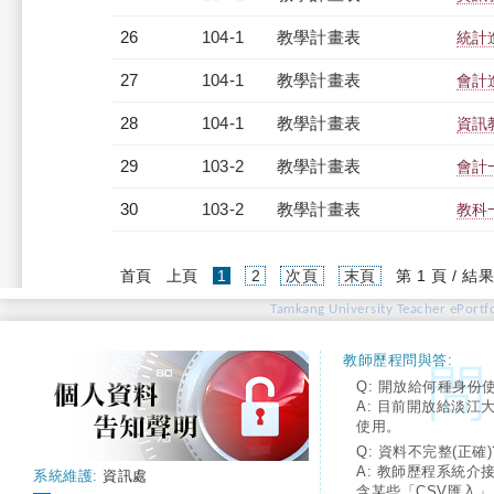
26
104-1
教學計畫表
統計進
27
104-1
教學計畫表
會計進
28
104-1
教學計畫表
資訊教
29
103-2
教學計畫表
會計一
30
103-2
教學計畫表
教科一
(current)
首頁
上頁
1
2
次頁
末頁
第 1 頁 / 結果
Tamkang University Teacher ePortfo
教師歷程問與答:
Q: 開放給何種身份
A: 目前開放給淡江
使用。
Q: 資料不完整(正確)
A: 教師歷程系統介
系統維護:
資訊處
含某些「CSV匯入