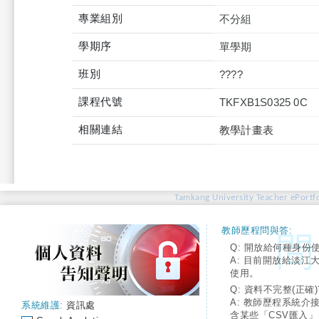
專業組別
不分組
學期序
單學期
班別
????
課程代號
TKFXB1S0325 0C
相關連結
教學計畫表
Tamkang University Teacher ePortfo
教師歷程問與答:
Q: 開放給何種身份
A: 目前開放給淡江
使用。
Q: 資料不完整(正確)
A: 教師歷程系統介
系統維護:
資訊處
含某些「CSV匯入