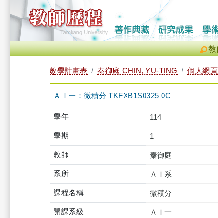
教
教學計畫表
秦御庭 CHIN, YU-TING
個人網頁
ＡＩ一：微積分 TKFXB1S0325 0C
學年
114
學期
1
教師
秦御庭
系所
ＡＩ系
課程名稱
微積分
開課系級
ＡＩ一