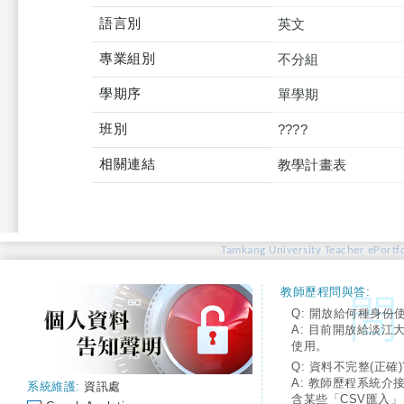
語言別
英文
專業組別
不分組
學期序
單學期
班別
????
相關連結
教學計畫表
Tamkang University Teacher ePortfo
教師歷程問與答:
Q: 開放給何種身份
A: 目前開放給淡江
使用。
Q: 資料不完整(正確)
A: 教師歷程系統介
系統維護:
資訊處
含某些「CSV匯入