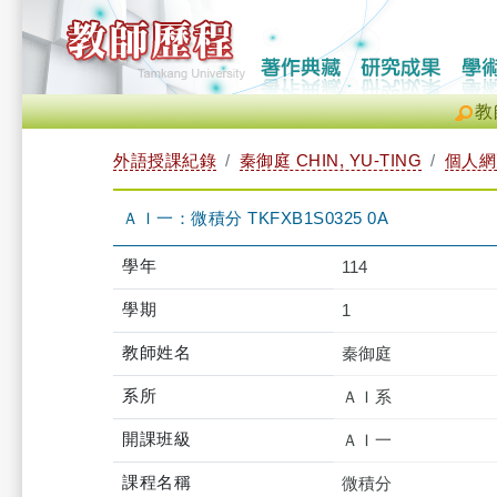
教
外語授課紀錄
秦御庭 CHIN, YU-TING
個人網
ＡＩ一：微積分 TKFXB1S0325 0A
學年
114
學期
1
教師姓名
秦御庭
系所
ＡＩ系
開課班級
ＡＩ一
課程名稱
微積分