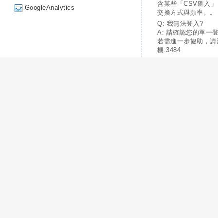
含某些「CSV匯入
GoogleAnalytics
交換方式與頻率。。
Q: 我無法登入?
A: 請確認您的單一
若需進一步協助，請
機:3484