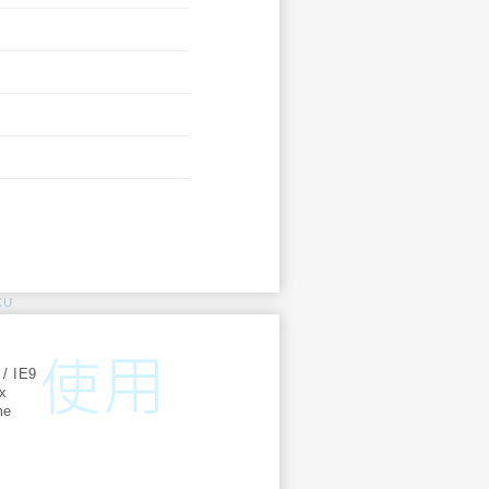
KU
:
 / IE9
ox
me