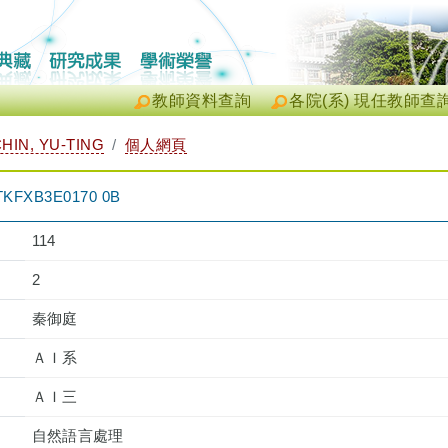
教師資料查詢
各院(系) 現任教師查
IN, YU-TING
個人網頁
XB3E0170 0B
114
2
秦御庭
ＡＩ系
ＡＩ三
自然語言處理