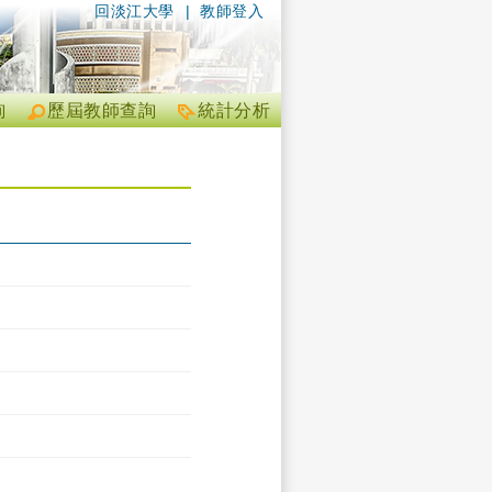
回淡江大學
|
教師登入
詢
歷屆教師查詢
統計分析