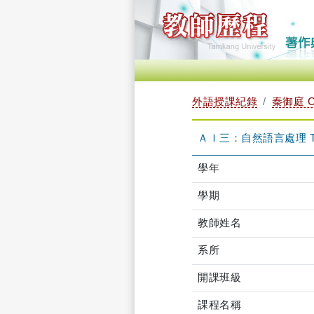
外語授課紀錄
秦御庭 CH
ＡＩ三：自然語言處理 TKF
學年
學期
教師姓名
系所
開課班級
課程名稱