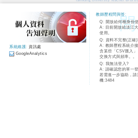
Tamkang University Teacher ePortfo
教師歷程問與答:
Q: 開放給何種身份
A: 目前開放給淡江
使用。
Q: 資料不完整(正確)
A: 教師歷程系統介
系統維護:
資訊處
含某些「CSV匯入
GoogleAnalytics
交換方式與頻率。。
Q: 我無法登入?
A: 請確認您的單一
若需進一步協助，請
機:3484