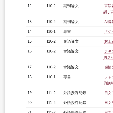
12
110-2
期刊論文
言語
話し
13
110-2
期刊論文
AI
14
110-1
專書
『ジ
15
110-2
會議論文
村上
16
110-2
會議論文
テキ
的ジ
17
110-2
會議論文
感情
18
110-1
專書
ジャ
的接
19
111-2
外語授課紀錄
日文
20
111-2
外語授課紀錄
日文三
21
111-2
外語授課紀錄
日文四