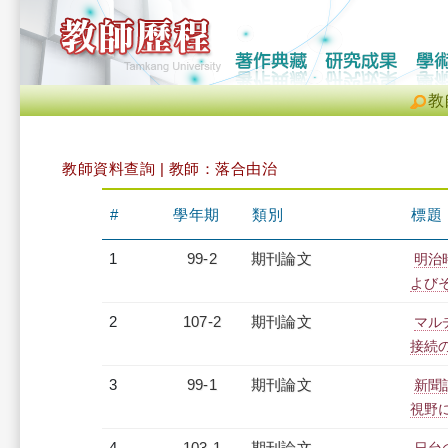
教
教師資料查詢 | 教師：落合由治
#
學年期
類別
標題
1
99-2
期刊論文
明治
よび
2
107-2
期刊論文
マル
接続
3
99-1
期刊論文
新聞
視野
4
103-1
期刊論文