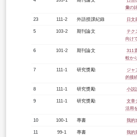
日台
彙の
23
111-2
外語授課紀錄
日文四
5
103-2
期刊論文
テク
向け
6
101-2
期刊論文
31
較か
7
111-1
研究獎勵
ジャ
的接
8
111-1
研究獎勵
小説
9
111-1
研究獎勵
文章
活用
10
100-1
專書
我的
11
99-1
專書
我的