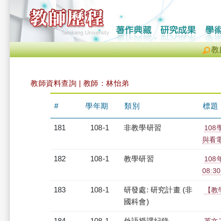
教
教師資料查詢 | 教師：林怡弟
#
學年期
類別
標題
181
108-1
非教學研習
10
與看電影
182
108-1
教學研習
108
08:30
183
108-1
研發處: 研究計畫 (非
【教
國科會)
184
108-1
外語授課紀錄