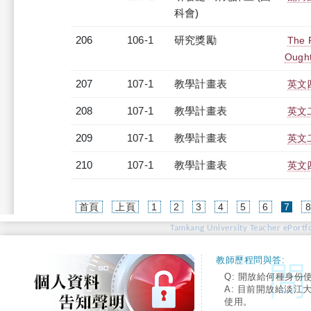
科會)
206
106-1
研究獎勵
The P
Ought
207
107-1
教學計畫表
英文四
208
107-1
教學計畫表
英文二
209
107-1
教學計畫表
英文二
210
107-1
教學計畫表
英文四
(cur
首頁
上頁
1
2
3
4
5
6
7
Tamkang University Teacher ePortfo
教師歷程問與答:
Q: 開放給何種身份
A: 目前開放給淡江
使用。