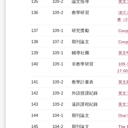
135
109-2
論文指導
英文
136
109-2
教學研習
淡江
會（20
137
109-1
研究獎勵
Coope
138
107-2
期刊論文
Coope
139
109-1
輔導社團
英文
140
109-1
非教學研習
109
17:0
141
109-2
教學計畫表
英文四
142
109-2
外語授課紀錄
英文二
143
109-2
遠距課程紀錄
英文二
144
104-1
期刊論文
Oral 
145
104-2
期刊論文
The P