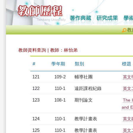
教
教師資料查詢 | 教師：林怡弟
#
學年期
類別
標題
121
109-2
輔導社團
英文
122
110-1
遠距課程紀錄
英文二
123
108-1
期刊論文
The I
and E
124
110-1
教學計畫表
英文四
125
110-1
教學計畫表
英文二