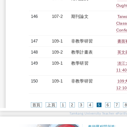
Ought
146
107-2
期刊論文
Taiwa
Class
Confi
147
109-1
非教學研習
書面審
148
109-2
教學計畫表
英文四
149
109-1
教學研習
淡江大
11:4
150
109-1
非教學研習
10
12:10
(current)
首頁
上頁
1
2
3
4
5
6
7
Tamkang University Teacher ePortfo
教師歷程問與答: