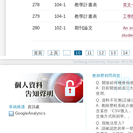
278
104-1
教學計畫表
英文一
279
104-1
教學計畫表
工學院
280
102-1
期刊論文
An in
stude
(current)
首頁
上頁
...
10
11
12
13
14
Tamkang University Teacher ePortfo
教師歷程問與答:
Q: 開放給何種身份
A: 目前開放給淡江
使用。
Q: 資料不完整(正確)
A: 教師歷程系統介
系統維護:
資訊處
含某些「CSV匯入
GoogleAnalytics
交換方式與頻率。。
Q: 我無法登入?
A: 請確認您的單一