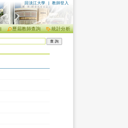
回淡江大學
|
教師登入
詢
歷屆教師查詢
統計分析