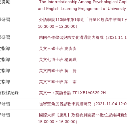
究獎勵
The Interrelationship Among Psychological Capi
and English Learning Engagement of University 
學研習
外語學院110學年第1學期「評量尺規高中諮詢工作坊」
10:30:00 ~ 12:30:00）
學研習
跨國合作學習與跨文化溝通能力養成（2021-11-10 11:
文指導
英文三碩士班 瀏淼淼
文指導
英文七博士班 楊婉琪
文指導
英文四碩士班 蔣 捷
文指導
英文三碩士班 葉 蓁
語授課紀錄
英文一：英語會話 TFLXB1A0529 2H
學研習
從審查角度省思教學實踐研究（2021-11-04 12:00:0
學研習
國際大師【唐鳳】政務委員開講~~數位思維與新創人文
15:00:00 ~ 16:30:00）