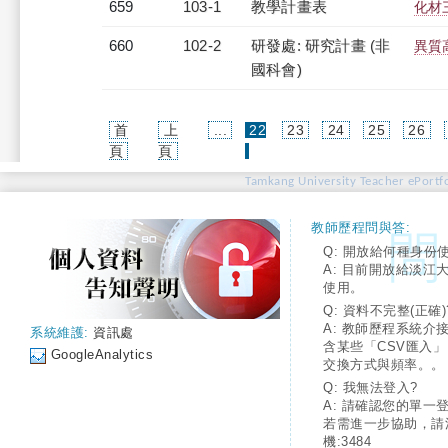
659
103-1
教學計畫表
化材三
660
102-2
研發處: 研究計畫 (非
異質
國科會)
首
上
...
22
23
24
25
26
(current)
頁
頁
Tamkang University Teacher ePortfo
教師歷程問與答:
Q: 開放給何種身份
A: 目前開放給淡江
使用。
Q: 資料不完整(正確)
A: 教師歷程系統介
系統維護:
資訊處
含某些「CSV匯入
GoogleAnalytics
交換方式與頻率。。
Q: 我無法登入?
A: 請確認您的單一
若需進一步協助，請
機:3484