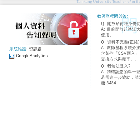
Tamkang University Teacher ePortfo
教師歷程問與答:
Q: 開放給何種身份
A: 目前開放給淡江
使用。
Q: 資料不完整(正確)
A: 教師歷程系統介
系統維護:
資訊處
含某些「CSV匯入
GoogleAnalytics
交換方式與頻率。。
Q: 我無法登入?
A: 請確認您的單一
若需進一步協助，請
機:3484