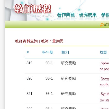
教
教師資料查詢 | 教師：董崇民
#
學年期
類別
標題
819
93-1
研究獎勵
Spher
of po
820
98-1
研究獎勵
Novel
appli
821
99-1
研究獎勵
Synt
nanop
822
97-1
研究獎勵