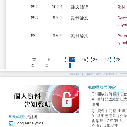
692
102-1
論文指導
化材
693
99-2
期刊論文
Synth
polym
694
99-2
期刊論文
Prepa
by se
首
上
...
24
25
26
27
28
(current)
頁
頁
Tamkang University Teacher ePortfo
教師歷程問與答:
Q: 開放給何種身份
A: 目前開放給淡江
使用。
Q: 資料不完整(正確)
A: 教師歷程系統介
系統維護:
資訊處
含某些「CSV匯入
GoogleAnalytics
交換方式與頻率。。