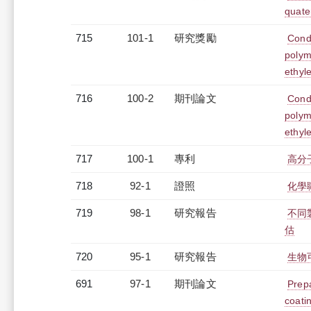
quate
715
101-1
研究獎勵
Condu
polym
ethyl
716
100-2
期刊論文
Condu
polym
ethyl
717
100-1
專利
高分
718
92-1
證照
化學
719
98-1
研究報告
不同
估
720
95-1
研究報告
生物
691
97-1
期刊論文
Prepa
coati