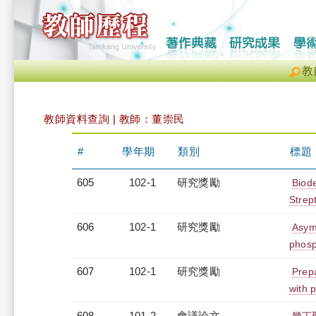
教
教師資料查詢 | 教師：董崇民
#
學年期
類別
標題
605
102-1
研究獎勵
Biode
Strep
606
102-1
研究獎勵
Asym
phosp
607
102-1
研究獎勵
Prepa
with 
608
101-2
會議論文