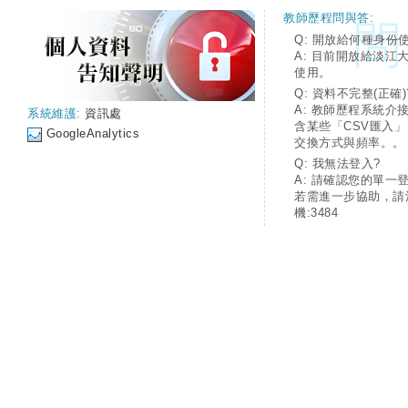
教師歷程問與答:
Q: 開放給何種身份
A: 目前開放給淡江
使用。
Q: 資料不完整(正確)
A: 教師歷程系統介
系統維護:
資訊處
含某些「CSV匯入
GoogleAnalytics
交換方式與頻率。。
Q: 我無法登入?
A: 請確認您的單一
若需進一步協助，請
機:3484