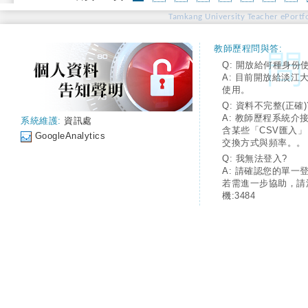
Tamkang University Teacher ePortfo
教師歷程問與答:
Q: 開放給何種身份
A: 目前開放給淡江
使用。
Q: 資料不完整(正確)
A: 教師歷程系統介
系統維護:
資訊處
含某些「CSV匯入
GoogleAnalytics
交換方式與頻率。。
Q: 我無法登入?
A: 請確認您的單一
若需進一步協助，請
機:3484