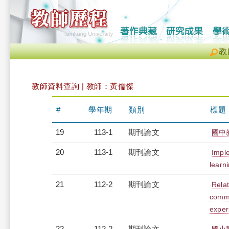
教
教師資料查詢 | 教師：黃儒傑
#
學年期
類別
標題
19
113-1
期刊論文
國中
20
113-1
期刊論文
Imple
learni
21
112-2
期刊論文
Relat
commi
exper
22
112-2
期刊論文