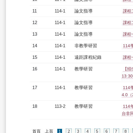
11
114-1
論文指導
課程
12
114-1
論文指導
課程
13
114-1
論文指導
課程
14
114-1
非教學研習
114
15
114-1
遠距課程紀錄
課程一
16
114-1
教學研習
【招
13:30
17
114-1
教學研習
11
4.0（2
18
113-2
教學研習
11
台非同步
(current)
首頁
上頁
1
2
3
4
5
6
7
8