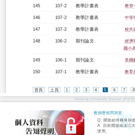
145
107-2
教學計畫表
教管
146
107-2
教學計畫表
中等學
147
107-2
教學計畫表
校共通
148
106-2
期刊論文
經濟
國小
149
106-1
期刊論文
美國
150
107-1
教學計畫表
教育共
(current)
首頁
上頁
1
2
3
4
5
6
7
Tamkang University Teacher ePortfo
教師歷程問與答:
Q: 開放給何種身份
A: 目前開放給淡江
使用。