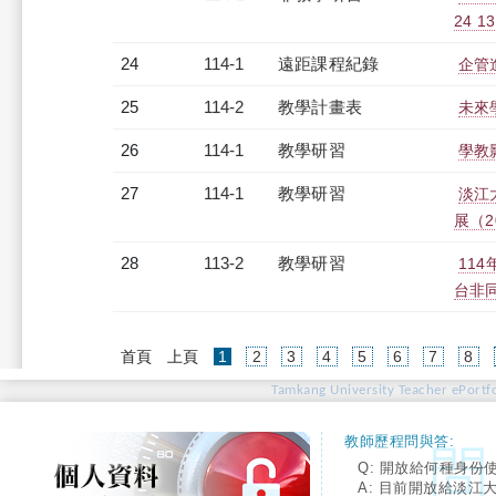
24 13
24
114-1
遠距課程紀錄
企管進
25
114-2
教學計畫表
未來
26
114-1
教學研習
學教影
27
114-1
教學研習
淡江大
展（20
28
113-2
教學研習
11
台非同步
(current)
首頁
上頁
1
2
3
4
5
6
7
8
Tamkang University Teacher ePortfo
教師歷程問與答:
Q: 開放給何種身份
A: 目前開放給淡江