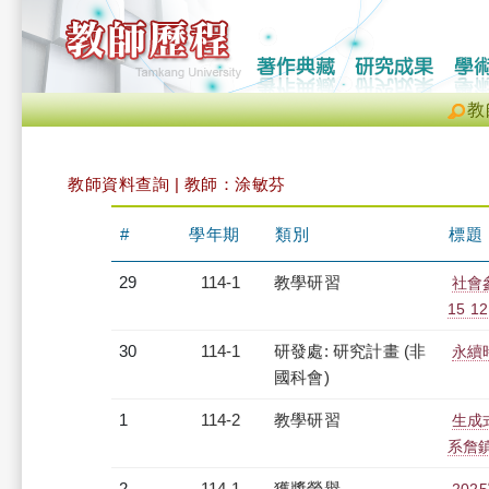
教
教師資料查詢 | 教師：涂敏芬
#
學年期
類別
標題
29
114-1
教學研習
社會
15 12
30
114-1
研發處: 研究計畫 (非
永續
國科會)
1
114-2
教學研習
生成
系詹鎮邦
2
114-1
獲獎榮譽