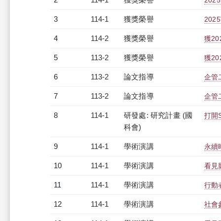
20
3
114-1
獲獎榮譽
20
4
114-2
獲獎榮譽
獲2
5
113-2
獲獎榮譽
獲2
6
113-2
論文指導
企管
7
113-2
論文指導
企管
8
114-1
研發處: 研究計畫 (國
打開
科會)
9
114-1
學術演講
永續
10
114-1
學術演講
看見
11
114-1
學術演講
行動
12
114-1
學術演講
社會