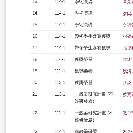
13
114-1
學術演講
看見
14
114-1
學術演講
從E
15
114-1
學術演講
永續
16
114-1
帶領學生參賽獲獎
指導
17
114-1
帶領學生參賽獲獎
指導
18
114-1
獲獎榮譽
獲淡
19
113-1
獲獎榮譽
獲淡
20
112-1
獲獎榮譽
獲淡
21
113-1
一般案研究計畫 (不
教育
經研發處)
22
111-1
一般案研究計畫 (不
教育
經研發處)
23
114-1
非教學研習
20