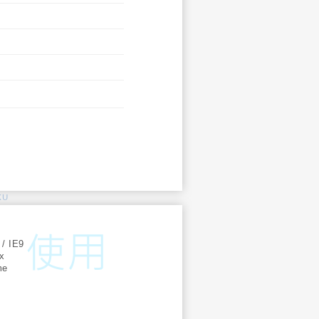
KU
:
 / IE9
ox
me