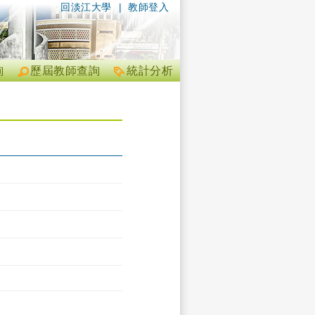
回淡江大學
|
教師登入
詢
歷屆教師查詢
統計分析